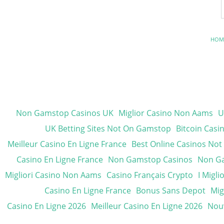
HOM
Non Gamstop Casinos UK
Miglior Casino Non Aams
U
UK Betting Sites Not On Gamstop
Bitcoin Casi
Meilleur Casino En Ligne France
Best Online Casinos No
Casino En Ligne France
Non Gamstop Casinos
Non G
Migliori Casino Non Aams
Casino Français Crypto
I Migli
Casino En Ligne France
Bonus Sans Depot
Mig
Casino En Ligne 2026
Meilleur Casino En Ligne 2026
Nou