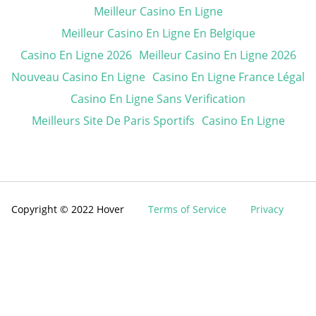
Meilleur Casino En Ligne
Meilleur Casino En Ligne En Belgique
Casino En Ligne 2026
Meilleur Casino En Ligne 2026
Nouveau Casino En Ligne
Casino En Ligne France Légal
Casino En Ligne Sans Verification
Meilleurs Site De Paris Sportifs
Casino En Ligne
Copyright © 2022 Hover
Terms of Service
Privacy