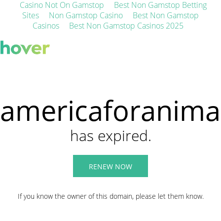
Casino Not On Gamstop
Best Non Gamstop Betting
Sites
Non Gamstop Casino
Best Non Gamstop
Casinos
Best Non Gamstop Casinos 2025
americaforanima
has expired.
RENEW NOW
If you know the owner of this domain, please let them know.