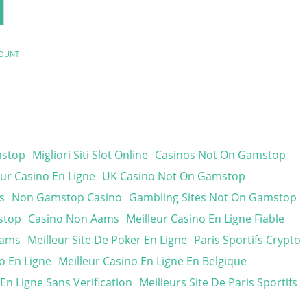
OUNT
mstop
Migliori Siti Slot Online
Casinos Not On Gamstop
eur Casino En Ligne
UK Casino Not On Gamstop
s
Non Gamstop Casino
Gambling Sites Not On Gamstop
stop
Casino Non Aams
Meilleur Casino En Ligne Fiable
Aams
Meilleur Site De Poker En Ligne
Paris Sportifs Crypto
o En Ligne
Meilleur Casino En Ligne En Belgique
En Ligne Sans Verification
Meilleurs Site De Paris Sportifs