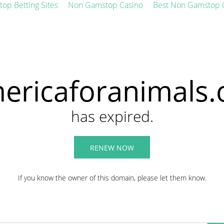
op Betting Sites
Non Gamstop Casino
Best Non Gamstop 
ericaforanimals.
has expired.
RENEW NOW
If you know the owner of this domain, please let them know.