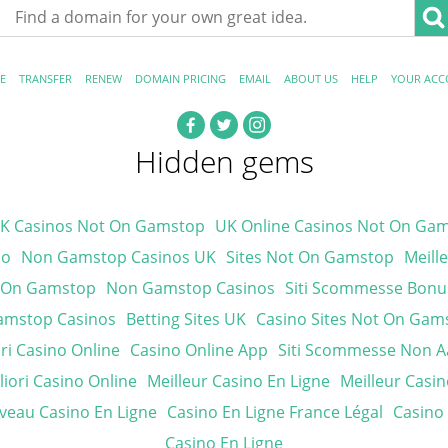
E
TRANSFER
RENEW
DOMAIN PRICING
EMAIL
ABOUT US
HELP
YOUR ACC
Hidden gems
K Casinos Not On Gamstop
UK Online Casinos Not On Ga
no
Non Gamstop Casinos UK
Sites Not On Gamstop
Meill
t On Gamstop
Non Gamstop Casinos
Siti Scommesse Bonu
amstop Casinos
Betting Sites UK
Casino Sites Not On Gam
ori Casino Online
Casino Online App
Siti Scommesse Non 
liori Casino Online
Meilleur Casino En Ligne
Meilleur Casin
veau Casino En Ligne
Casino En Ligne France Légal
Casino 
Casino En Ligne