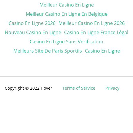
Meilleur Casino En Ligne
Meilleur Casino En Ligne En Belgique
Casino En Ligne 2026
Meilleur Casino En Ligne 2026
Nouveau Casino En Ligne
Casino En Ligne France Légal
Casino En Ligne Sans Verification
Meilleurs Site De Paris Sportifs
Casino En Ligne
Copyright © 2022 Hover
Terms of Service
Privacy